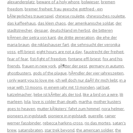
alexanderplatz
,
beware of a holy whore
,
bolwieser
,
bremen
freedom
,
bremer freiheit: frau geesche gottfried - ein
bÃ¼rgerliches trauerspiel
,
chinese roulette
,
chinesisches roulette
,
das kaffeehaus
,
das klein chaos
,
der amerikanische soldat
,
der
stadtstreicher
,
despair
,
deutschland im herbst
,
die bitteren
trÃ¤nen der petra von kant
,
die dritte generation
,
die ehe der
maria braun
,
die niklashauser fart
,
die sehnsucht der veronika
voss
,
effi briest
,
eight hours are not a day
,
faustrecht der freiheit
,
fear of fear
,
fist-fight of freedom
,
fontane effi briest
,
fox and his
friends
,
frauen in new york
,
gÃ¶tter der pest
,
germany in autumn
,
ghostbusters
,
gods of the plague
,
hÃ¤ndler der vier jahreszeiten
,
i only want you to love me
,
ich will doch nur daÃŸ ihr mich liebt
,
in a
year with 13 moons
,
in einem jahr mit 13 monden
,
jail bait
,
katzelmacher
,
liebe ist kÃ¤lter als der tod
,
like a bird on a wire
,
lili
marleen
,
lola
,
love is colder than death
,
martha
,
mother kusters
goes to heaven
,
mutter kÃ¼sters' fahrt zum himmel
,
nora helmer
,
pioneers in ingolstadt
,
pioniere in ingolstadt
,
querelle
,
rainer
werner fassbinder
,
rebecca harkins-cross
,
rio das mortes
,
satan's
brew
,
satansbraten
,
star trek beyond
,
the american soldier
,
the