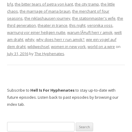
bfg
,
the bitter tears of petra von kant
,
the city tramp
,
the little
chaos
,
the marriage of maria braun
,
the merchant of four
seasons
,
the niklashausen journey
,
the stationmaster's wife
,
the
third generation
,
theater in trance
,
this night
,
veronika voss
,
warnung vor einer heiligen nutte
,
warum lÃ¤uft herr r amok
,
welt
am draht
,
whity
,
why does herr r run amok?
,
wie ein vogel auf
dem draht
,
wildwechsel
,
women in new york
,
world on a wire
on
July 31, 2016
by
The Hyphenates
.
Subscribe to
Hell Is For Hyphenates
to stay up-to-date with
future episodes. Listen back to past episodes by browsing our
index tab.
Search