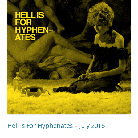
Hell Is For Hyphenates – July 2016