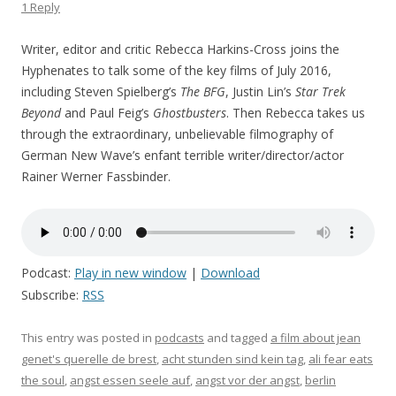
1 Reply
Writer, editor and critic Rebecca Harkins-Cross joins the
Hyphenates to talk some of the key films of July 2016,
including Steven Spielberg’s
The BFG
, Justin Lin’s
Star Trek
Beyond
and Paul Feig’s
Ghostbusters
. Then Rebecca takes us
through the extraordinary, unbelievable filmography of
German New Wave’s enfant terrible writer/director/actor
Rainer Werner Fassbinder.
Podcast:
Play in new window
|
Download
Subscribe:
RSS
This entry was posted in
podcasts
and tagged
a film about jean
genet's querelle de brest
,
acht stunden sind kein tag
,
ali fear eats
the soul
,
angst essen seele auf
,
angst vor der angst
,
berlin