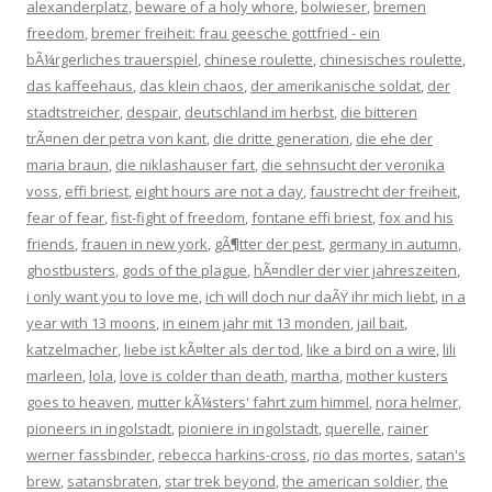
alexanderplatz
,
beware of a holy whore
,
bolwieser
,
bremen
freedom
,
bremer freiheit: frau geesche gottfried - ein
bÃ¼rgerliches trauerspiel
,
chinese roulette
,
chinesisches roulette
,
das kaffeehaus
,
das klein chaos
,
der amerikanische soldat
,
der
stadtstreicher
,
despair
,
deutschland im herbst
,
die bitteren
trÃ¤nen der petra von kant
,
die dritte generation
,
die ehe der
maria braun
,
die niklashauser fart
,
die sehnsucht der veronika
voss
,
effi briest
,
eight hours are not a day
,
faustrecht der freiheit
,
fear of fear
,
fist-fight of freedom
,
fontane effi briest
,
fox and his
friends
,
frauen in new york
,
gÃ¶tter der pest
,
germany in autumn
,
ghostbusters
,
gods of the plague
,
hÃ¤ndler der vier jahreszeiten
,
i only want you to love me
,
ich will doch nur daÃŸ ihr mich liebt
,
in a
year with 13 moons
,
in einem jahr mit 13 monden
,
jail bait
,
katzelmacher
,
liebe ist kÃ¤lter als der tod
,
like a bird on a wire
,
lili
marleen
,
lola
,
love is colder than death
,
martha
,
mother kusters
goes to heaven
,
mutter kÃ¼sters' fahrt zum himmel
,
nora helmer
,
pioneers in ingolstadt
,
pioniere in ingolstadt
,
querelle
,
rainer
werner fassbinder
,
rebecca harkins-cross
,
rio das mortes
,
satan's
brew
,
satansbraten
,
star trek beyond
,
the american soldier
,
the