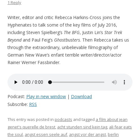
1 Reply
Writer, editor and critic Rebecca Harkins-Cross joins the
Hyphenates to talk some of the key films of July 2016,
including Steven Spielberg’s
The BFG
, Justin Lin’s
Star Trek
Beyond
and Paul Feig’s
Ghostbusters
. Then Rebecca takes us
through the extraordinary, unbelievable filmography of
German New Wave’s enfant terrible writer/director/actor
Rainer Werner Fassbinder.
Podcast:
Play in new window
|
Download
Subscribe:
RSS
This entry was posted in
podcasts
and tagged
a film about jean
genet's querelle de brest
,
acht stunden sind kein tag
,
ali fear eats
the soul
,
angst essen seele auf
,
angst vor der angst
,
berlin