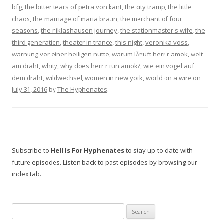
bfg
,
the bitter tears of petra von kant
,
the city tramp
,
the little
chaos
,
the marriage of maria braun
,
the merchant of four
seasons
,
the niklashausen journey
,
the stationmaster's wife
,
the
third generation
,
theater in trance
,
this night
,
veronika voss
,
warnung vor einer heiligen nutte
,
warum lÃ¤uft herr r amok
,
welt
am draht
,
whity
,
why does herr r run amok?
,
wie ein vogel auf
dem draht
,
wildwechsel
,
women in new york
,
world on a wire
on
July 31, 2016
by
The Hyphenates
.
Subscribe to
Hell Is For Hyphenates
to stay up-to-date with
future episodes. Listen back to past episodes by browsing our
index tab.
Search