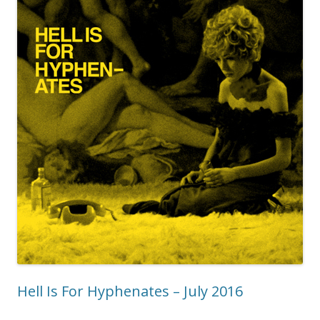
Hell Is For Hyphenates – July 2016